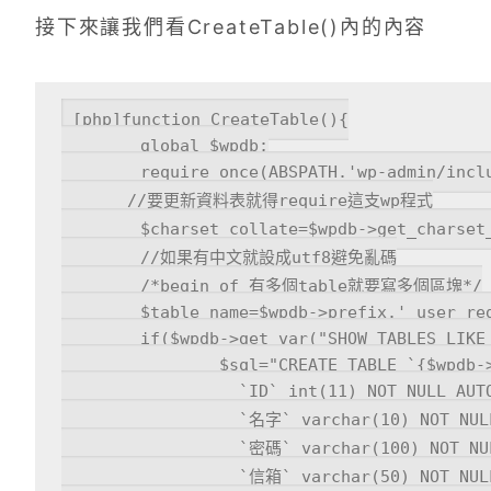
接下來讓我們看CreateTable()內的內容
[php]function CreateTable(){

	global $wpdb;

	require_once(ABSPATH.'wp-admin/includes/upgrade.php');

　　　　//要更新資料表就得require這支wp程式

	$charset_collate=$wpdb->get_charset_collate();//取得資料表的預設編碼

	//如果有中文就設成utf8避免亂碼

	/*begin of 有多個table就要寫多個區塊*/

	$table_name=$wpdb->prefix.'_user_register';

	if($wpdb->get_var("SHOW TABLES LIKE '$table_name'")!=$table_name){

		$sql="CREATE TABLE `{$wpdb->prefix}_user_register` (

		  `ID` int(11) NOT NULL AUTO_INCREMENT,

		  `名字` varchar(10) NOT NULL,

		  `密碼` varchar(100) NOT NULL,

		  `信箱` varchar(50) NOT NULL,
