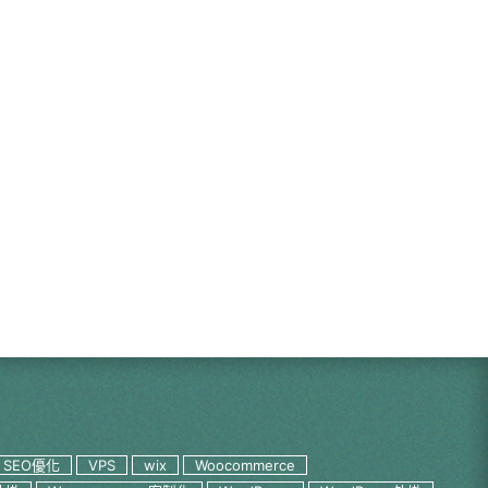
SEO優化
VPS
wix
Woocommerce