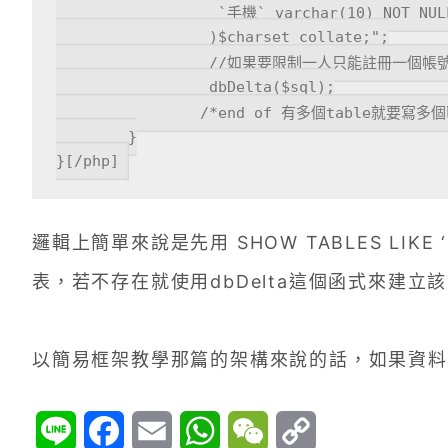
		  `手機` varchar(10) NOT NULL PRIMARY KEY

		 )$charset_collate;";

		 //如果要限制一人只能註冊一個帳號,建議把手機設為primary key並且在註冊流程加上手機認證

		 dbDelta($sql);

		/*end of 有多個table就要寫多個區塊*/

	}

}[/php]
邏輯上簡單來說是先用 SHOW TABLES LIKE
表，若不存在就使用dbDelta這個函式來建立
以簡易框架教學那篇的架構來說的話，如果資料表少
Line
Facebook
Email
WhatsApp
WeChat
Copy