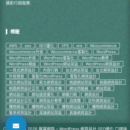
攝影行銷服務
標籤
AWS
seo
SEO優化
VPS
wix
Woocommerce
Woocommerce外掛
Woocommerce客製化
WordPress
WordPress外掛
WordPress客製化
WordPress教學
WordPress模組
WordPress網站架設
WordPress網頁設計
一頁式網頁設計
內容行銷
台北網站架設
台北網頁設計
外掛開發
客製化WordPress
客製化網頁設計
新北網站架設
新北網頁設計
桃園網站架設
桃園網頁設計
桃園網頁設計公司
網站主機
網站伺服器
網站架設
網站設計
網站速度優化
網路行銷
網頁設計
網頁設計公司
網頁設計教學
自媒體
診所網頁設計
購物網站
購物網站架設
購物網站設計
購物網頁設計
醫美網頁設計
高雄網站架設
高雄網頁設計
Copyright © 2026 展躍網路 – WordPress 網頁設計 SEO優化 口碑操