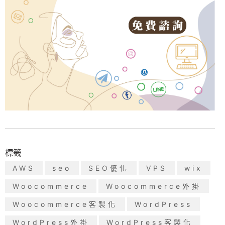
標籤
AWS
seo
SEO優化
VPS
wix
Woocommerce
Woocommerce外掛
Woocommerce客製化
WordPress
WordPress外掛
WordPress客製化