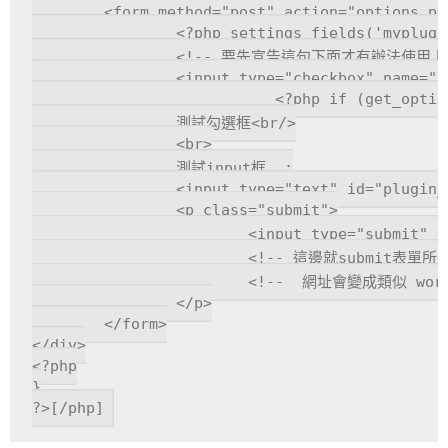
	<form method="post" action="options.php">

		<?php settings_fields('myplugin-group'); ?>

		<!-- 要先宣告這句下面才有辦法使用上面註冊的變數 -->

		<input type="checkbox" name="plugin_flag" value="1"

			   <?php if (get_option('plugin_flag')==1) echo "checked" ; ?> />

		測試勾選框<br/>

		<br>

		測試input框  :

		<input type="text" id="plugin_date" name="plugin_date" value="<?php echo get_option('plugin_date'); ?>"/>

		<p class="submit">

			<input type="submit" class="button-primary" value="儲存" />

			<!-- 這邊就submit表單所有欄位的值就會做紀錄了,不需要另外自己寫js處理,如果要debug就去wp後台首頁,去掉index.php改成options.php-->

			<!--  網址會變成類似 worpress根目錄網址/wp-admin/options.php 可在這個頁面查詢變數是否有被記錄-->

		</p>

	</form>

</div>

<?php

}

?>[/php]