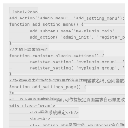
[php]<?php

add_action('admin_menu', 'add_setting_menu');

function add_setting_menu() {

	add_submenu_page('my-plugin_main', __('設定'), __('設定'), __('manage_options'), 'pm-extend_setting','add_settings_page');

	add_action( 'admin_init', 'register_plugin_settings' );

}

//先加上設定的頁面

function register_plugin_settings() {

	register_setting( 'myplugin-group', 'plugin_date' );

	register_setting( 'myplugin-group', 'plugin_flag' );

}

//記得表格中有新的設定時要在這邊註冊變數名稱,否則變數不會記錄
function add_settings_page() {

?>

<!--以下是頁面的範例內容,可依據設定頁面需求自己做更改 --
<div class="wrap">

	<h2>範例系統設定</h2>

	<br><br>

	<!-- option.php是固定的,wordpress會自動記錄所有設定值 -->
