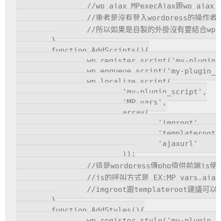
		//wp_ajax_MPexecAjax跟wp_ajax_nopriv_MPexecAjax的差別是前者是操作者有登入wordpress的情況才有權限

		//後者是沒有登入wordpress的操作者才有權限

		//所以如果是自製的外掛沒有要結合wp的會員機制的話,建議兩個都加比較保險

	}

	function AddScripts(){

		wp_register_script('my-plugin_script', MP_URL.'/js/my-plugin.js');

		wp_enqueue_script('my-plugin_script');

		wp_localize_script(

			'my-plugin_script',

			'MP_vars',

			array(

				'imgroot'		=>MP_URL.'/images/',

				'templateroot'		=>MP_URL.'/templates/',

				'ajaxurl'		=>admin_url('admin-ajax.php'),

			));

		//這是wordpress傳php值供前端js使用的方式

		//js的呼叫方式是 EX:MP_vars.ajaxurl,MP_vars.imgroot

		//imgroot跟templateroot建議可以先預設好,js在呼叫圖片或是跳轉頁面的時候比較方便

	}

	function AddStyles(){

		wp_register_style('my-plugin_style', MP_URL.'/css/my-plugin.css');
