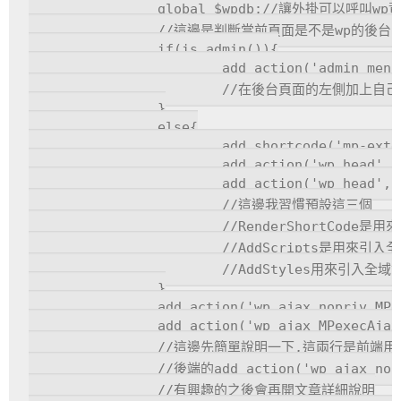
		global $wpdb;//讓外掛可以呼叫wp資料庫函式

		//這邊是判斷當前頁面是不是wp的後台,所以後台所需的東西要在這裡引入

		if(is_admin()){

			add_action('admin_menu', array($this, 'AdminMenu'), 1);

			//在後台頁面的左側加上自己設定的頁面的函式,如果外掛不需要做後台頁面就不用加

		}

		else{

			add_shortcode('mp-extend', array($this, 'RenderShortCode'));

			add_action('wp_head', array($this, 'AddScripts'));

			add_action('wp_head', array($this, 'AddStyles'));

			//這邊我習慣預設這三個

			//RenderShortCode是用來產生短代碼,在用elementor建構頁面時可以把外掛的頁面嵌入在適當的地方

			//AddScripts是用來引入全域會用到的js

			//AddStyles用來引入全域會用到的css

		}

		add_action('wp_ajax_nopriv_MPexecAjax', array($this, 'MPexecAjax'));

		add_action('wp_ajax_MPexecAjax', array($this, 'MPexecAjax'));

		//這邊先簡單說明一下,這兩行是前端用到ajax時url設為 admin_url('admin-ajax.php') 這個位置然後傳送到後端的data內action設為A

		//後端的add_action('wp_ajax_nopriv_A', array($this, 'Afunction'));只要在Afunction內做好對ajax送來的資料的處理就好

		//有興趣的之後會再開文章詳細說明
