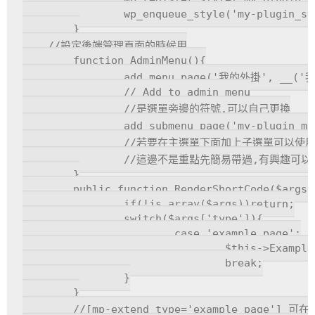
		wp_enqueue_style('my-plugin_style');

	}

    //設定後端管理頁面的時候用

	function AdminMenu(){

		add_menu_page('我的外掛', __('我的外掛'), __('manage_options'), 'my-plugin_main', create_function('', 'require_once \''.MP_DIR.'/templates/my-plugin_admin.php\';'), 'dashicons-nametag', 56);

		// Add to admin_menu

		//是選單旁邊的符號,可以自己更換

		add_submenu_page('my-plugin_main', __('我的外掛功能一'), __('我的外掛功能一'), __('manage_options'), 'my-plugin_func1', create_function('', 'require_once \''.MP_DIR.'/templates/my-plugin_admin_func1.php\';'));

		//若要在主選單下面加上子選單可以使用此語法

		//這邊不是重點先簡易帶過,有興趣可以google add_menu_page跟add_submenu_page會有更詳細的介紹

	}

	public function RenderShortCode($args){

		if(!is_array($args))return;

		switch($args['type']){

			case 'example_page':

				$this->ExamplePage();

				break;

		}

	}

	//[mp-extend type='example_page'] 可在elementor以shortcode的方式直接插入自製頁面或功能
