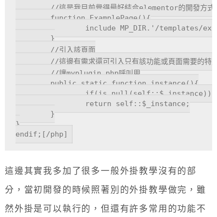
	//這是我目前覺得最好結合elementor的開發方式

	function ExamplePage(){

		include MP_DIR.'/templates/example_page.php';

	}

        //引入該頁面

	//這邊有需求還可引入只有該功能或頁面需要的特定css跟js

	//讓myplugin.php呼叫用

	public static function instance(){

		if(is_null(self::$_instance))self::$_instance=new self();

		return self::$_instance;

	}

}

endif;[/php]
這邊其實我多加了很多一般外掛教學沒有的部
分，當初開發的時候照著別的外掛教學做完，雖
然外掛是可以執行的，但還有許多常用的功能不