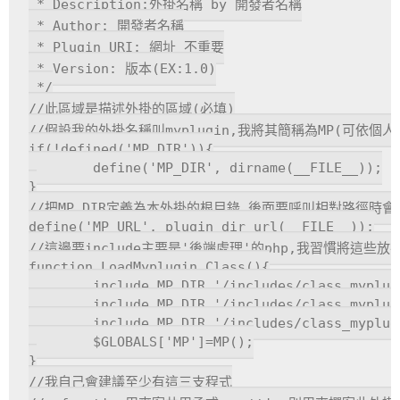
 * Description:外掛名稱 by 開發者名稱

 * Author: 開發者名稱

 * Plugin URI: 網址 不重要

 * Version: 版本(EX:1.0)

 */

//此區域是描述外掛的區域(必填)

//假設我的外掛名稱叫myplugin,我將其簡稱為MP(可依個人喜
if(!defined('MP_DIR')){

	define('MP_DIR', dirname(__FILE__));

}

//把MP_DIR定義為本外掛的根目錄,後面要呼叫相對路徑時會
define('MP_URL', plugin_dir_url(__FILE__));

//這邊要include主要是'後端處理'的php,我習慣將這些放在i
function LoadMyplugin_Class(){

	include MP_DIR.'/includes/class_myplugin-main.php';

	include MP_DIR.'/includes/class_myplugin-cofunction.php';

	include MP_DIR.'/includes/class_myplugin-setting.php';

	$GLOBALS['MP']=MP();

}

//我自己會建議至少有這三支程式
