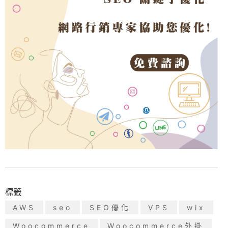
標籤
AWS
seo
SEO優化
VPS
wix
Woocommerce
Woocommerce外掛