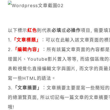
以下標示
紅色
則代表
必填
或
必操作
項目, 需要
1.
「文章標題」
：可以在此輸入該文章頁面的標
2.
「編輯內容」
：所有該篇文章頁面的內容都是
增圖片、Youtube影片置入等等, 而這個區塊
表較視覺化直接編輯文字與圖片, 而文字的頁籤是
寫一些HTML的語法。
3.
「文章摘要」
：文章摘要主要是寫一些簡短的文
的總瀏覽頁面, 所以切記每一篇文章的文章摘要
哦!