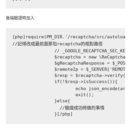
後端驗證時加入
[php]require(PM_DIR.'/recaptcha/src/autoload.p
//記得改成最前面那包recaptcha的相對路徑

		// _GOOGLE_RECAPTCHA_SEC_KEY 就是 google 給的 Secret Key

		$recaptcha = new \ReCaptcha\ReCaptcha('6LeXo70UAAAAAORn5xn-s9QFPvBwAj2xOQKXhY63');

		$gRecaptchaResponse = $_POST['recaptcha'];

		$remoteIp = $_SERVER['REMOTE_ADDR'];

		$resp = $recaptcha->verify($gRecaptchaResponse, $remoteIp);

		if(!$resp->isSuccess()){

			echo json_encode(array('error'=>'請先證明您不是機器人'));

			exit();

		}else{

                  //驗證成功時做的事情

                }[/php]