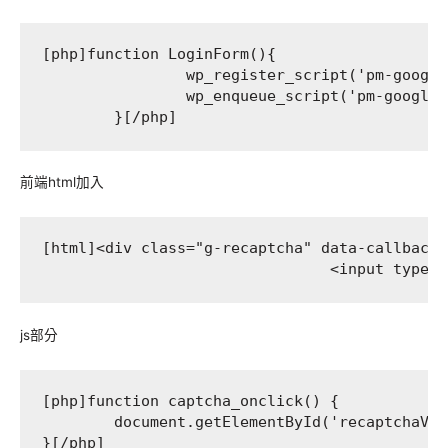
[php]function LoginForm(){

		wp_register_script('pm-google_script','https://www.google.com/recaptcha/api.js');

		wp_enqueue_script('pm-google_script');

	}[/php]
前端html加入
[html]<div class="g-recaptcha" data-callback=
				<input ty
js部分
[php]function captcha_onclick() {

	document.getElementById('recaptchaValidator').value = grecaptcha.getResponse();

}[/php]