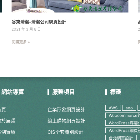
谷東清潔-清潔公司網頁設計
2021 年 3 月 8 日
2
閱讀更多 »
網站導覽
服務項目
標籤
AWS
seo
首頁
企業形象網頁設計
Woocommerce
關於展躍
線上購物網頁設計
WordPress客製
WordPress網
案例實績
CIS全套識別設計
台北網頁設計